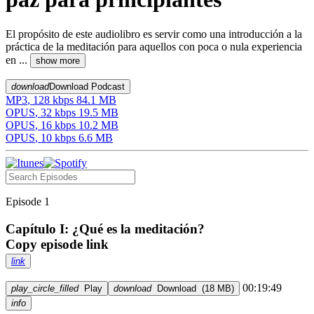
El propósito de este audiolibro es servir como una introducción a la
práctica de la meditación para aquellos con poca o nula experiencia
en ...
show
more
download
Download Podcast
MP3
,
128
kbps
84.1 MB
OPUS
,
32
kbps
19.5 MB
OPUS
,
16
kbps
10.2 MB
OPUS
,
10
kbps
6.6 MB
Episode 1
Capítulo I: ¿Qué es la meditación?
Copy episode link
link
00:19:49
play_circle_filled
Play
download
Download
(
18 MB
)
info